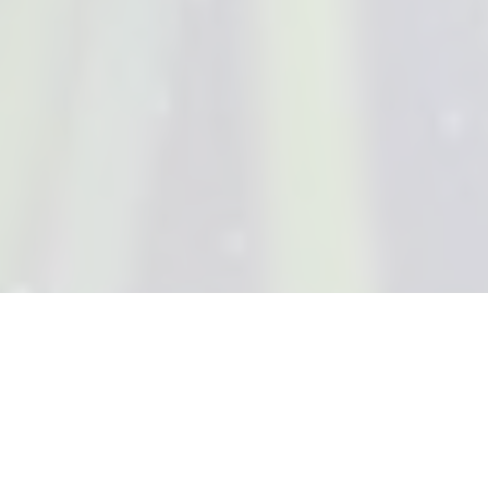
MILIKI SEKARANG!
+603 6038 5888
Saujana Perdana