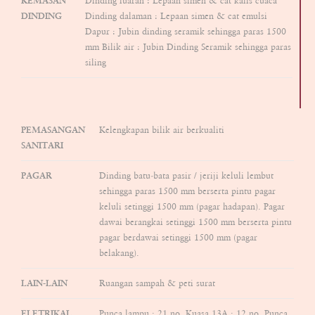
KEMASAN
Dinding luaran : Lepaan simen & cat kalis cuaca
DINDING
Dinding dalaman : Lepaan simen & cat emulsi
Dapur : Jubin dinding seramik sehingga paras 1500
mm Bilik air : Jubin Dinding Seramik sehingga paras
siling
PEMASANGAN
Kelengkapan bilik air berkualiti
SANITARI
PAGAR
Dinding batu-bata pasir / jeriji keluli lembut
sehingga paras 1500 mm berserta pintu pagar
keluli setinggi 1500 mm (pagar hadapan). Pagar
dawai berangkai setinggi 1500 mm berserta pintu
pagar berdawai setinggi 1500 mm (pagar
belakang).
LAIN-LAIN
Ruangan sampah & peti surat
ELETRIKAL
Punca lampu : 21 no. Kuasa 13A : 12 no. Punca