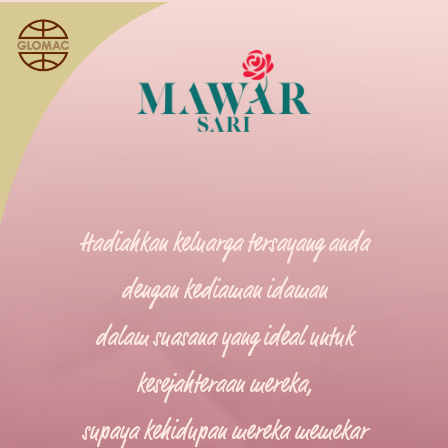
Hadiahkan keluarga tersayang anda
dengan kediaman idaman
dalam suasana yang ideal untuk
kesejahteraan mereka,
supaya kehidupan mereka memekar