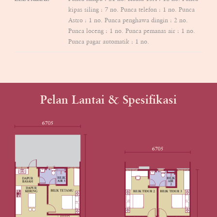
kipas siling : 7 no. Punca telefon : 1 no. Punca
Astro : 1 no. Punca penghawa dingin : 2 no.
Punca loceng : 1 no. Punca pemanas air : 1 no.
Punca pagar automatik : 1 no.
Pelan Lantai & Spesifikasi