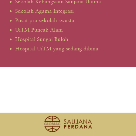
Sekolah Kebangsaan Saujana Utama
Sekolah Agama Integrasi
Pusat pra-sekolah swasta
UiTM Puncak Alam
Hospital Sungai Buloh
Hospital UiTM yang sedang dibina